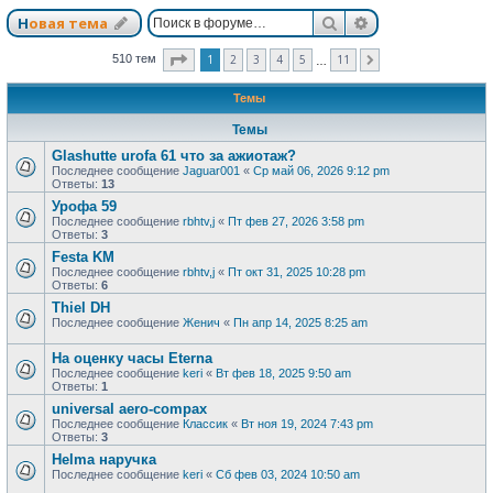
Поиск
Расширенный п
Новая тема
Страница
1
из
11
1
2
3
4
5
11
510 тем
След.
…
Темы
Темы
Glashutte urofa 61 что за ажиотаж?
Последнее сообщение
Jaguar001
«
Ср май 06, 2026 9:12 pm
Ответы:
13
Урофа 59
Последнее сообщение
rbhtv,j
«
Пт фев 27, 2026 3:58 pm
Ответы:
3
Festa KM
Последнее сообщение
rbhtv,j
«
Пт окт 31, 2025 10:28 pm
Ответы:
6
Thiel DH
Последнее сообщение
Женич
«
Пн апр 14, 2025 8:25 am
На оценку часы Eterna
Последнее сообщение
keri
«
Вт фев 18, 2025 9:50 am
Ответы:
1
universal aero-compax
Последнее сообщение
Классик
«
Вт ноя 19, 2024 7:43 pm
Ответы:
3
Helma наручка
Последнее сообщение
keri
«
Сб фев 03, 2024 10:50 am