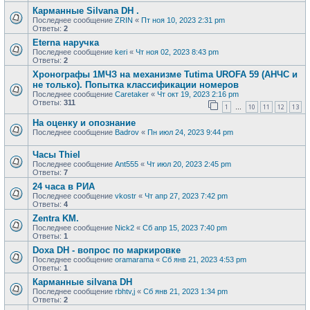
Карманные Silvana DH .
Последнее сообщение
ZRIN
«
Пт ноя 10, 2023 2:31 pm
Ответы:
2
Eterna наручка
Последнее сообщение
keri
«
Чт ноя 02, 2023 8:43 pm
Ответы:
2
Хронографы 1МЧЗ на механизме Tutima UROFA 59 (АНЧС и
не только). Попытка классификации номеров
Последнее сообщение
Caretaker
«
Чт окт 19, 2023 2:16 pm
Ответы:
311
1
10
11
12
13
…
На оценку и опознание
Последнее сообщение
Badrov
«
Пн июл 24, 2023 9:44 pm
Часы Thiel
Последнее сообщение
Ant555
«
Чт июл 20, 2023 2:45 pm
Ответы:
7
24 часа в РИА
Последнее сообщение
vkostr
«
Чт апр 27, 2023 7:42 pm
Ответы:
4
Zentra KM.
Последнее сообщение
Nick2
«
Сб апр 15, 2023 7:40 pm
Ответы:
1
Doxa DH - вопрос по маркировке
Последнее сообщение
oramarama
«
Сб янв 21, 2023 4:53 pm
Ответы:
1
Карманные silvana DH
Последнее сообщение
rbhtv,j
«
Сб янв 21, 2023 1:34 pm
Ответы:
2