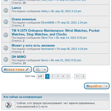
Ответы:
10
Lanco
Последнее сообщение
rbhtv,j
«
Вс апр 18, 2021 6:13 pm
Grana военные
Последнее сообщение
Efrem8686
«
Пт апр 02, 2021 1:24 pm
Ответы:
3
TM 9-1575 Ordnance Maintenance: Wrist Watches, Pocket
Watches, Stop Watches, and Clocks
Последнее сообщение
Silver Fox
«
Вс мар 14, 2021 8:33 pm
Ответы:
2
Может у кого есть желание
Последнее сообщение
fotomarkel
«
Пн мар 08, 2021 4:18 pm
Ответы:
3
DH MIMO
Последнее сообщение
5evro
«
Вс янв 31, 2021 8:22 pm
Ответы:
15
Новая тема
Страница
1
из
11
1
2
3
4
5
11
510 тем
След.
…
Перейти
Кто сейчас на конференции
Сейчас этот форум просматривают: нет зарегистрированных
пользователей и 2 гостя