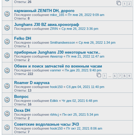
Ответы:
26
1
2
карманный ZENITH DH, дорого
Последнее сообщение
mike_165
«
Пт янв 28, 2022 9:09 am
Ответы:
8
Junghans J30 BZ авиа.хронограф
Последнее сообщение
ZRIN
«
Ср янв 26, 2022 3:36 pm
Felko DH
Последнее сообщение
Smithandwesson
«
Ср янв 26, 2022 1:34 pm
Ответы:
1
приборные Junghans J30 некоторые части..
Последнее сообщение
Авиатор
«
Пт янв 21, 2022 11:47 am
Ответы:
2
Обмен и поиск запчастей по военным часам
Последнее сообщение
vanmer
«
Пн дек 20, 2021 9:40 pm
Ответы:
222
1
6
7
8
9
…
Roamer D наручка
Последнее сообщение
hook150
«
Сб дек 04, 2021 11:40 pm
Ответы:
13
Вопрос
Последнее сообщение
Edikk
«
Чт дек 02, 2021 6:48 pm
Ответы:
16
Doxa DH
Последнее сообщение
rbhtv,j
«
Пн окт 25, 2021 5:34 pm
Ответы:
2
Советские водолазные часы ЗЧЗ
Последнее сообщение
hook150
«
Пт окт 22, 2021 8:06 am
Ответы:
7