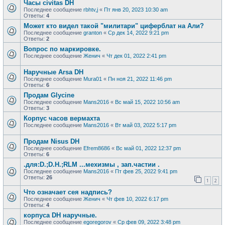
Часы civitas DH
Последнее сообщение
rbhtv,j
«
Пт янв 20, 2023 10:30 am
Ответы:
4
Может кто видел такой "милитари" циферблат на Али?
Последнее сообщение
granton
«
Ср дек 14, 2022 9:21 pm
Ответы:
2
Вопрос по маркировке.
Последнее сообщение
Женич
«
Чт дек 01, 2022 2:41 pm
Наручные Arsa DH
Последнее сообщение
Mura01
«
Пн ноя 21, 2022 11:46 pm
Ответы:
6
Продам Glycine
Последнее сообщение
Mans2016
«
Вс май 15, 2022 10:56 am
Ответы:
3
Корпус часов вермахта
Последнее сообщение
Mans2016
«
Вт май 03, 2022 5:17 pm
Продам Nisus DH
Последнее сообщение
Efrem8686
«
Вс май 01, 2022 12:37 pm
Ответы:
6
.для:D.;D.H.;RLM ...мехизмы , зап.частии .
Последнее сообщение
Mans2016
«
Пт фев 25, 2022 9:41 pm
Ответы:
26
1
2
Что означает сея надпись?
Последнее сообщение
Женич
«
Чт фев 10, 2022 6:17 pm
Ответы:
4
корпуса DH наручные.
Последнее сообщение
egoregorov
«
Ср фев 09, 2022 3:48 pm