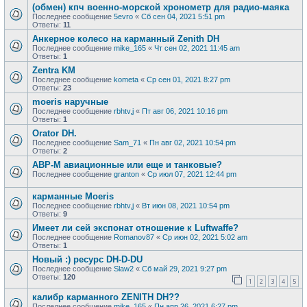
(обмен) кпч военно-морской хронометр для радио-маяка
Последнее сообщение
5evro
«
Сб сен 04, 2021 5:51 pm
Ответы:
11
Анкерное колесо на карманный Zenith DH
Последнее сообщение
mike_165
«
Чт сен 02, 2021 11:45 am
Ответы:
1
Zentra KM
Последнее сообщение
kometa
«
Ср сен 01, 2021 8:27 pm
Ответы:
23
moeris наручные
Последнее сообщение
rbhtv,j
«
Пт авг 06, 2021 10:16 pm
Ответы:
1
Orator DH.
Последнее сообщение
Sam_71
«
Пн авг 02, 2021 10:54 pm
Ответы:
2
АВР-М авиационные или еще и танковые?
Последнее сообщение
granton
«
Ср июл 07, 2021 12:44 pm
карманные Moeris
Последнее сообщение
rbhtv,j
«
Вт июн 08, 2021 10:54 pm
Ответы:
9
Имеет ли сей экспонат отношение к Luftwaffe?
Последнее сообщение
Romanov87
«
Ср июн 02, 2021 5:02 am
Ответы:
1
Новый :) ресурс DH-D-DU
Последнее сообщение
Slaw2
«
Сб май 29, 2021 9:27 pm
Ответы:
120
1
2
3
4
5
калибр карманного ZENITH DH??
Последнее сообщение
mike_165
«
Пн апр 26, 2021 6:27 pm