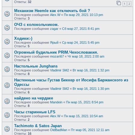
Ответы:
32
1
2
Механизм Heemle как отключить бой ?
Последнее сообщение
Alex.W
«
Пн мар 29, 2021 10:13 pm
Ответы:
3
ОЧЗ с колокольчиком.
Последнее сообщение
zagar
«
Сб мар 27, 2021 8:41 pm
Ходики:-)
Последнее сообщение
Ярый
«
Ср мар 24, 2021 5:45 pm
Ответы:
5
Огромный будильник PRIM.Чехословакия.
Последнее сообщение
mozart67
«
Чт мар 18, 2021 2:00 am
Ответы:
5
Настольные Junghans
Последнее сообщение
Vladimir SM2
«
Вт мар 16, 2021 1:32 pm
Ответы:
8
Настенные часы Густав Беккер от Иосифа Баржанского из
Одессы
Последнее сообщение
Vladimir SM2
«
Вт мар 16, 2021 1:30 pm
Ответы:
6
найдено на чердаке
Последнее сообщение
Mandein
«
Пн мар 15, 2021 8:54 pm
Ответы:
8
Часы старинные LFS
Последнее сообщение
Alex.W
«
Пн мар 15, 2021 10:54 am
Ответы:
2
Tachimoto & Satos Japan
Последнее сообщение
OldBadMan
«
Пт мар 05, 2021 12:11 am
Ответы:
16