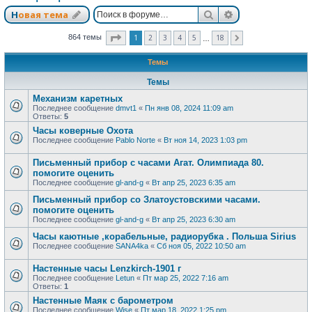
Поиск
Расширенный п
Новая тема
Страница
1
из
18
1
2
3
4
5
18
864 темы
След.
…
Темы
Темы
Механизм каретных
Последнее сообщение
dmvt1
«
Пн янв 08, 2024 11:09 am
Ответы:
5
Часы коверные Охота
Последнее сообщение
Pablo Norte
«
Вт ноя 14, 2023 1:03 pm
Письменный прибор с часами Агат. Олимпиада 80.
помогите оценить
Последнее сообщение
gl-and-g
«
Вт апр 25, 2023 6:35 am
Письменный прибор со Златоустовскими часами.
помогите оценить
Последнее сообщение
gl-and-g
«
Вт апр 25, 2023 6:30 am
Часы каютные ,корабельные, радиорубка . Польша Sirius
Последнее сообщение
SANA4ka
«
Сб ноя 05, 2022 10:50 am
Настенные часы Lenzkirch-1901 г
Последнее сообщение
Letun
«
Пт мар 25, 2022 7:16 am
Ответы:
1
Настенные Маяк с барометром
Последнее сообщение
Wise
«
Пт мар 18, 2022 1:25 pm