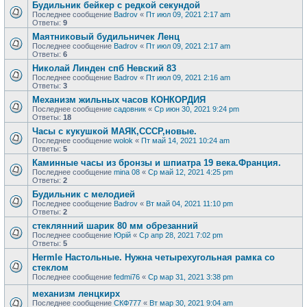
Будильник бейкер с редкой секундой
Последнее сообщение
Badrov
«
Пт июл 09, 2021 2:17 am
Ответы:
9
Маятниковый будильничек Ленц
Последнее сообщение
Badrov
«
Пт июл 09, 2021 2:17 am
Ответы:
6
Николай Линден спб Невский 83
Последнее сообщение
Badrov
«
Пт июл 09, 2021 2:16 am
Ответы:
3
Механизм жильных часов КОНКОРДИЯ
Последнее сообщение
садовник
«
Ср июн 30, 2021 9:24 pm
Ответы:
18
Часы с кукушкой МАЯК,СССР,новые.
Последнее сообщение
wolok
«
Пт май 14, 2021 10:24 am
Ответы:
5
Каминные часы из бронзы и шпиатра 19 века.Франция.
Последнее сообщение
mina 08
«
Ср май 12, 2021 4:25 pm
Ответы:
2
Будильник с мелодией
Последнее сообщение
Badrov
«
Вт май 04, 2021 11:10 pm
Ответы:
2
стеклянний шарик 80 мм обрезанний
Последнее сообщение
Юрій
«
Ср апр 28, 2021 7:02 pm
Ответы:
5
Hermle Настольные. Нужна четырехугольная рамка со
стеклом
Последнее сообщение
fedmi76
«
Ср мар 31, 2021 3:38 pm
механизм ленцкирх
Последнее сообщение
СКФ777
«
Вт мар 30, 2021 9:04 am