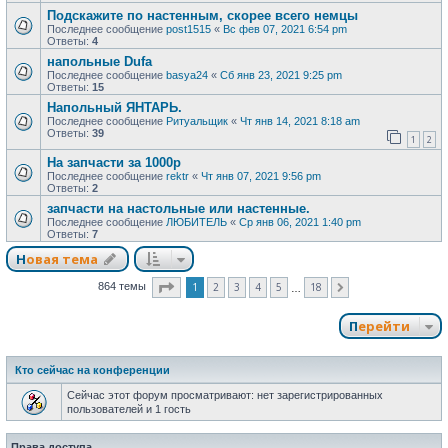
Подскажите по настенным, скорее всего немцы
Последнее сообщение
post1515
«
Вс фев 07, 2021 6:54 pm
Ответы:
4
напольные Dufa
Последнее сообщение
basya24
«
Сб янв 23, 2021 9:25 pm
Ответы:
15
Напольный ЯНТАРЬ.
Последнее сообщение
Ритуальщик
«
Чт янв 14, 2021 8:18 am
Ответы:
39
1
2
На запчасти за 1000р
Последнее сообщение
rektr
«
Чт янв 07, 2021 9:56 pm
Ответы:
2
запчасти на настольные или настенные.
Последнее сообщение
ЛЮБИТЕЛЬ
«
Ср янв 06, 2021 1:40 pm
Ответы:
7
Новая тема
Страница
1
из
18
1
2
3
4
5
18
864 темы
След.
…
Перейти
Кто сейчас на конференции
Сейчас этот форум просматривают: нет зарегистрированных
пользователей и 1 гость
Права доступа