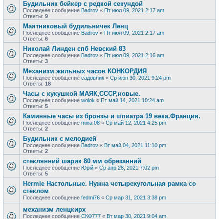
Будильник бейкер с редкой секундой
Последнее сообщение
Badrov
«
Пт июл 09, 2021 2:17 am
Ответы:
9
Маятниковый будильничек Ленц
Последнее сообщение
Badrov
«
Пт июл 09, 2021 2:17 am
Ответы:
6
Николай Линден спб Невский 83
Последнее сообщение
Badrov
«
Пт июл 09, 2021 2:16 am
Ответы:
3
Механизм жильных часов КОНКОРДИЯ
Последнее сообщение
садовник
«
Ср июн 30, 2021 9:24 pm
Ответы:
18
Часы с кукушкой МАЯК,СССР,новые.
Последнее сообщение
wolok
«
Пт май 14, 2021 10:24 am
Ответы:
5
Каминные часы из бронзы и шпиатра 19 века.Франция.
Последнее сообщение
mina 08
«
Ср май 12, 2021 4:25 pm
Ответы:
2
Будильник с мелодией
Последнее сообщение
Badrov
«
Вт май 04, 2021 11:10 pm
Ответы:
2
стеклянний шарик 80 мм обрезанний
Последнее сообщение
Юрій
«
Ср апр 28, 2021 7:02 pm
Ответы:
5
Hermle Настольные. Нужна четырехугольная рамка со
стеклом
Последнее сообщение
fedmi76
«
Ср мар 31, 2021 3:38 pm
механизм ленцкирх
Последнее сообщение
СКФ777
«
Вт мар 30, 2021 9:04 am