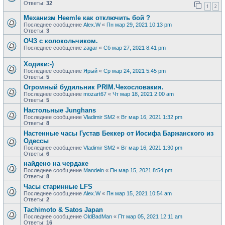
Ответы:
32
1
2
Механизм Heemle как отключить бой ?
Последнее сообщение
Alex.W
«
Пн мар 29, 2021 10:13 pm
Ответы:
3
ОЧЗ с колокольчиком.
Последнее сообщение
zagar
«
Сб мар 27, 2021 8:41 pm
Ходики:-)
Последнее сообщение
Ярый
«
Ср мар 24, 2021 5:45 pm
Ответы:
5
Огромный будильник PRIM.Чехословакия.
Последнее сообщение
mozart67
«
Чт мар 18, 2021 2:00 am
Ответы:
5
Настольные Junghans
Последнее сообщение
Vladimir SM2
«
Вт мар 16, 2021 1:32 pm
Ответы:
8
Настенные часы Густав Беккер от Иосифа Баржанского из
Одессы
Последнее сообщение
Vladimir SM2
«
Вт мар 16, 2021 1:30 pm
Ответы:
6
найдено на чердаке
Последнее сообщение
Mandein
«
Пн мар 15, 2021 8:54 pm
Ответы:
8
Часы старинные LFS
Последнее сообщение
Alex.W
«
Пн мар 15, 2021 10:54 am
Ответы:
2
Tachimoto & Satos Japan
Последнее сообщение
OldBadMan
«
Пт мар 05, 2021 12:11 am
Ответы:
16