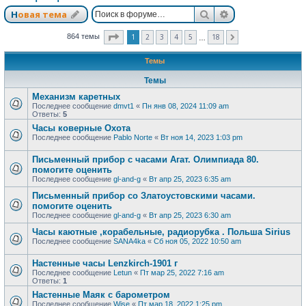
Поиск
Расширенный п
Новая тема
Страница
1
из
18
1
2
3
4
5
18
864 темы
След.
…
Темы
Темы
Механизм каретных
Последнее сообщение
dmvt1
«
Пн янв 08, 2024 11:09 am
Ответы:
5
Часы коверные Охота
Последнее сообщение
Pablo Norte
«
Вт ноя 14, 2023 1:03 pm
Письменный прибор с часами Агат. Олимпиада 80.
помогите оценить
Последнее сообщение
gl-and-g
«
Вт апр 25, 2023 6:35 am
Письменный прибор со Златоустовскими часами.
помогите оценить
Последнее сообщение
gl-and-g
«
Вт апр 25, 2023 6:30 am
Часы каютные ,корабельные, радиорубка . Польша Sirius
Последнее сообщение
SANA4ka
«
Сб ноя 05, 2022 10:50 am
Настенные часы Lenzkirch-1901 г
Последнее сообщение
Letun
«
Пт мар 25, 2022 7:16 am
Ответы:
1
Настенные Маяк с барометром
Последнее сообщение
Wise
«
Пт мар 18, 2022 1:25 pm