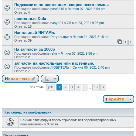
Подскажите по настенным, скорее всего немцы
Последнее сообщение
post1515
«
Вс фев 07, 2021 6:54 pm
Ответы:
4
напольные Dufa
Последнее сообщение
basya24
«
Сб янв 23, 2021 9:25 pm
Ответы:
15
Напольный ЯНТАРЬ.
Последнее сообщение
Ритуальщик
«
Чт янв 14, 2021 8:18 am
Ответы:
39
1
2
На запчасти за 1000р
Последнее сообщение
rektr
«
Чт янв 07, 2021 9:56 pm
Ответы:
2
запчасти на настольные или настенные.
Последнее сообщение
ЛЮБИТЕЛЬ
«
Ср янв 06, 2021 1:40 pm
Ответы:
7
Новая тема
Страница
1
из
18
1
2
3
4
5
18
864 темы
След.
…
Перейти
Кто сейчас на конференции
Сейчас этот форум просматривают: нет зарегистрированных
пользователей и 3 гостя
Права доступа