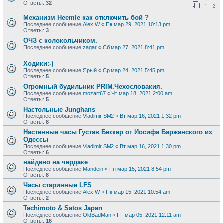
Ответы:
32
1
2
Механизм Heemle как отключить бой ?
Последнее сообщение
Alex.W
«
Пн мар 29, 2021 10:13 pm
Ответы:
3
ОЧЗ с колокольчиком.
Последнее сообщение
zagar
«
Сб мар 27, 2021 8:41 pm
Ходики:-)
Последнее сообщение
Ярый
«
Ср мар 24, 2021 5:45 pm
Ответы:
5
Огромный будильник PRIM.Чехословакия.
Последнее сообщение
mozart67
«
Чт мар 18, 2021 2:00 am
Ответы:
5
Настольные Junghans
Последнее сообщение
Vladimir SM2
«
Вт мар 16, 2021 1:32 pm
Ответы:
8
Настенные часы Густав Беккер от Иосифа Баржанского из
Одессы
Последнее сообщение
Vladimir SM2
«
Вт мар 16, 2021 1:30 pm
Ответы:
6
найдено на чердаке
Последнее сообщение
Mandein
«
Пн мар 15, 2021 8:54 pm
Ответы:
8
Часы старинные LFS
Последнее сообщение
Alex.W
«
Пн мар 15, 2021 10:54 am
Ответы:
2
Tachimoto & Satos Japan
Последнее сообщение
OldBadMan
«
Пт мар 05, 2021 12:11 am
Ответы:
16