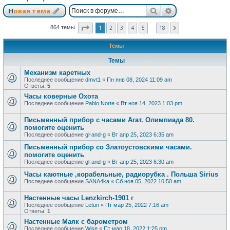
Поиск
Расширенный п
Новая тема
Страница
1
из
18
1
2
3
4
5
18
864 темы
След.
…
Темы
Темы
Механизм каретных
Последнее сообщение
dmvt1
«
Пн янв 08, 2024 11:09 am
Ответы:
5
Часы коверные Охота
Последнее сообщение
Pablo Norte
«
Вт ноя 14, 2023 1:03 pm
Письменный прибор с часами Агат. Олимпиада 80.
помогите оценить
Последнее сообщение
gl-and-g
«
Вт апр 25, 2023 6:35 am
Письменный прибор со Златоустовскими часами.
помогите оценить
Последнее сообщение
gl-and-g
«
Вт апр 25, 2023 6:30 am
Часы каютные ,корабельные, радиорубка . Польша Sirius
Последнее сообщение
SANA4ka
«
Сб ноя 05, 2022 10:50 am
Настенные часы Lenzkirch-1901 г
Последнее сообщение
Letun
«
Пт мар 25, 2022 7:16 am
Ответы:
1
Настенные Маяк с барометром
Последнее сообщение
Wise
«
Пт мар 18, 2022 1:25 pm