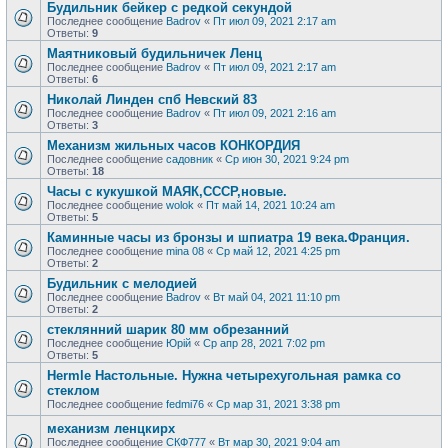
Будильник бейкер с редкой секундой
Последнее сообщение
Badrov
«
Пт июл 09, 2021 2:17 am
Ответы:
9
Маятниковый будильничек Ленц
Последнее сообщение
Badrov
«
Пт июл 09, 2021 2:17 am
Ответы:
6
Николай Линден спб Невский 83
Последнее сообщение
Badrov
«
Пт июл 09, 2021 2:16 am
Ответы:
3
Механизм жильных часов КОНКОРДИЯ
Последнее сообщение
садовник
«
Ср июн 30, 2021 9:24 pm
Ответы:
18
Часы с кукушкой МАЯК,СССР,новые.
Последнее сообщение
wolok
«
Пт май 14, 2021 10:24 am
Ответы:
5
Каминные часы из бронзы и шпиатра 19 века.Франция.
Последнее сообщение
mina 08
«
Ср май 12, 2021 4:25 pm
Ответы:
2
Будильник с мелодией
Последнее сообщение
Badrov
«
Вт май 04, 2021 11:10 pm
Ответы:
2
стеклянний шарик 80 мм обрезанний
Последнее сообщение
Юрій
«
Ср апр 28, 2021 7:02 pm
Ответы:
5
Hermle Настольные. Нужна четырехугольная рамка со
стеклом
Последнее сообщение
fedmi76
«
Ср мар 31, 2021 3:38 pm
механизм ленцкирх
Последнее сообщение
СКФ777
«
Вт мар 30, 2021 9:04 am