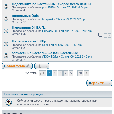
Подскажите по настенным, скорее всего немцы
Последнее сообщение
post1515
«
Вс фев 07, 2021 6:54 pm
Ответы:
4
напольные Dufa
Последнее сообщение
basya24
«
Сб янв 23, 2021 9:25 pm
Ответы:
15
Напольный ЯНТАРЬ.
Последнее сообщение
Ритуальщик
«
Чт янв 14, 2021 8:18 am
Ответы:
39
1
2
На запчасти за 1000р
Последнее сообщение
rektr
«
Чт янв 07, 2021 9:56 pm
Ответы:
2
запчасти на настольные или настенные.
Последнее сообщение
ЛЮБИТЕЛЬ
«
Ср янв 06, 2021 1:40 pm
Ответы:
7
Новая тема
Страница
1
из
18
1
2
3
4
5
18
864 темы
След.
…
Перейти
Кто сейчас на конференции
Сейчас этот форум просматривают: нет зарегистрированных
пользователей и 1 гость
Права доступа