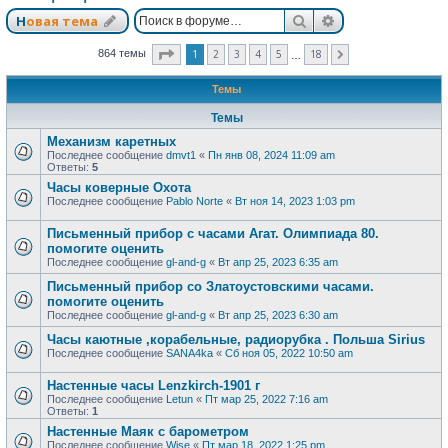
Поиск
Расширенный п
Новая тема
Страница
1
из
18
1
2
3
4
5
18
864 темы
След.
…
Темы
Темы
Механизм каретных
Последнее сообщение
dmvt1
«
Пн янв 08, 2024 11:09 am
Ответы:
5
Часы коверные Охота
Последнее сообщение
Pablo Norte
«
Вт ноя 14, 2023 1:03 pm
Письменный прибор с часами Агат. Олимпиада 80.
помогите оценить
Последнее сообщение
gl-and-g
«
Вт апр 25, 2023 6:35 am
Письменный прибор со Златоустовскими часами.
помогите оценить
Последнее сообщение
gl-and-g
«
Вт апр 25, 2023 6:30 am
Часы каютные ,корабельные, радиорубка . Польша Sirius
Последнее сообщение
SANA4ka
«
Сб ноя 05, 2022 10:50 am
Настенные часы Lenzkirch-1901 г
Последнее сообщение
Letun
«
Пт мар 25, 2022 7:16 am
Ответы:
1
Настенные Маяк с барометром
Последнее сообщение
Wise
«
Пт мар 18, 2022 1:25 pm