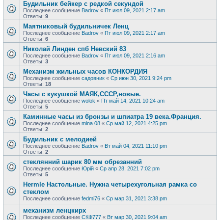
Будильник бейкер с редкой секундой
Последнее сообщение
Badrov
«
Пт июл 09, 2021 2:17 am
Ответы:
9
Маятниковый будильничек Ленц
Последнее сообщение
Badrov
«
Пт июл 09, 2021 2:17 am
Ответы:
6
Николай Линден спб Невский 83
Последнее сообщение
Badrov
«
Пт июл 09, 2021 2:16 am
Ответы:
3
Механизм жильных часов КОНКОРДИЯ
Последнее сообщение
садовник
«
Ср июн 30, 2021 9:24 pm
Ответы:
18
Часы с кукушкой МАЯК,СССР,новые.
Последнее сообщение
wolok
«
Пт май 14, 2021 10:24 am
Ответы:
5
Каминные часы из бронзы и шпиатра 19 века.Франция.
Последнее сообщение
mina 08
«
Ср май 12, 2021 4:25 pm
Ответы:
2
Будильник с мелодией
Последнее сообщение
Badrov
«
Вт май 04, 2021 11:10 pm
Ответы:
2
стеклянний шарик 80 мм обрезанний
Последнее сообщение
Юрій
«
Ср апр 28, 2021 7:02 pm
Ответы:
5
Hermle Настольные. Нужна четырехугольная рамка со
стеклом
Последнее сообщение
fedmi76
«
Ср мар 31, 2021 3:38 pm
механизм ленцкирх
Последнее сообщение
СКФ777
«
Вт мар 30, 2021 9:04 am