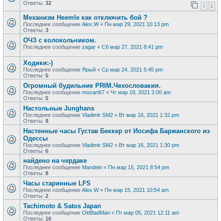
Ответы:
32
1
2
Механизм Heemle как отключить бой ?
Последнее сообщение
Alex.W
«
Пн мар 29, 2021 10:13 pm
Ответы:
3
ОЧЗ с колокольчиком.
Последнее сообщение
zagar
«
Сб мар 27, 2021 8:41 pm
Ходики:-)
Последнее сообщение
Ярый
«
Ср мар 24, 2021 5:45 pm
Ответы:
5
Огромный будильник PRIM.Чехословакия.
Последнее сообщение
mozart67
«
Чт мар 18, 2021 2:00 am
Ответы:
5
Настольные Junghans
Последнее сообщение
Vladimir SM2
«
Вт мар 16, 2021 1:32 pm
Ответы:
8
Настенные часы Густав Беккер от Иосифа Баржанского из
Одессы
Последнее сообщение
Vladimir SM2
«
Вт мар 16, 2021 1:30 pm
Ответы:
6
найдено на чердаке
Последнее сообщение
Mandein
«
Пн мар 15, 2021 8:54 pm
Ответы:
8
Часы старинные LFS
Последнее сообщение
Alex.W
«
Пн мар 15, 2021 10:54 am
Ответы:
2
Tachimoto & Satos Japan
Последнее сообщение
OldBadMan
«
Пт мар 05, 2021 12:11 am
Ответы:
16