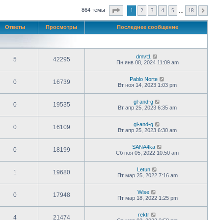
Страница
1
из
18
1
2
3
4
5
18
864 темы
След.
…
Ответы
Просмотры
Последнее сообщение
dmvt1
5
42295
Пн янв 08, 2024 11:09 am
Pablo Norte
0
16739
Вт ноя 14, 2023 1:03 pm
gl-and-g
0
19535
Вт апр 25, 2023 6:35 am
gl-and-g
0
16109
Вт апр 25, 2023 6:30 am
SANA4ka
0
18199
Сб ноя 05, 2022 10:50 am
Letun
1
19680
Пт мар 25, 2022 7:16 am
Wise
0
17948
Пт мар 18, 2022 1:25 pm
rektr
4
21474