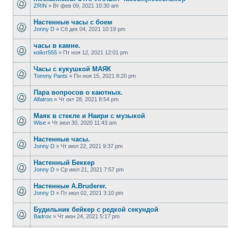
ZRIN
»
Вт фев 09, 2021 10:30 am
Настенные часы с боем
Jonny D
»
Сб дек 04, 2021 10:19 pm
часы в камне.
койот555
»
Пт ноя 12, 2021 12:01 pm
Часы с кукушкой МАЯК
Tommy Pants
»
Пн ноя 15, 2021 8:20 pm
Пара вопросов о каютных.
Alfatron
»
Чт окт 28, 2021 8:54 pm
Маяк в стекле и Наири с музыкой
Wise
»
Чт июл 30, 2020 11:43 am
Настенные часы.
Jonny D
»
Чт июл 22, 2021 9:37 pm
Настенный Беккер
Jonny D
»
Ср июл 21, 2021 7:57 pm
Настенные A.Bruderer.
Jonny D
»
Пт июл 02, 2021 3:10 pm
Будильник бейкер с редкой секундой
Badrov
»
Чт июн 24, 2021 5:17 pm