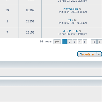
Сб янв 23, 2021 9:25 pm
Ритуальщик
39
80992
Чт янв 14, 2021 8:18 am
rektr
2
23251
Чт янв 07, 2021 9:56 pm
ЛЮБИТЕЛЬ
7
29159
Ср янв 06, 2021 1:40 pm
Страница
1
из
18
1
2
3
4
5
18
864 темы
След.
…
Перейти