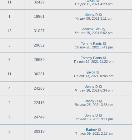
ZRIN
11
32429
Сб дек 11, 2021 4:23 pm
Jonny D
1
19861
Чт дек 09, 2021 3:11 pm
Vladimir SM2
13
31027
Чт ноя 25, 2021 5:02 pm
Tommy Pants
3
20652
Сб ноя 20, 2021 8:41 pm
Tommy Pants
8
26639
Пт ноя 19, 2021 11:22 pm
рыба
11
36231
Ср окт 13, 2021 10:05 am
Jonny D
4
24268
Чт сен 16, 2021 6:34 pm
Jonny D
2
22416
Вс июл 25, 2021 3:38 pm
Jonny D
5
24749
Пт июл 16, 2021 9:11 pm
Badrov
9
30319
Пт июл 09, 2021 2:17 am