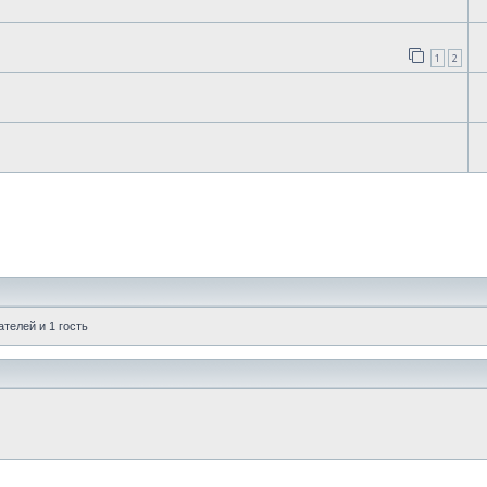
1
2
телей и 1 гость