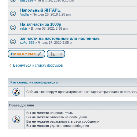
basya24
»
Пн апр 20, 2020 8:13 pm
Напольный ЯНТАРЬ.
Vodila
»
Пн фев 26, 2018 1:28 pm
На запчасти за 1000р
rektr
»
Вт янв 05, 2021 3:36 am
запчасти на настольные или настенные.
койот555
»
Чт дек 17, 2020 3:05 pm
Новая тема
Вернуться к списку форумов
Кто сейчас на конференции
Сейчас этот форум просматривают: нет зарегистрированных пользова
Права доступа
Вы
не можете
начинать темы
Вы
не можете
отвечать на сообщения
Вы
не можете
редактировать свои сообщения
Вы
не можете
удалять свои сообщения