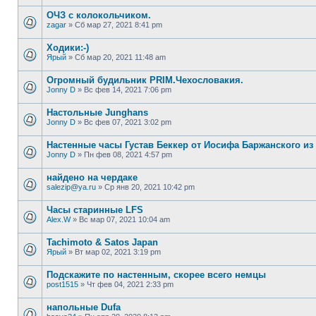
ОЧЗ с колокольчиком.
zagar
»
Сб мар 27, 2021 8:41 pm
Ходики:-)
Ярый
»
Сб мар 20, 2021 11:48 am
Огромный будильник PRIM.Чехословакия.
Jonny D
»
Вс фев 14, 2021 7:06 pm
Настольные Junghans
Jonny D
»
Вс фев 07, 2021 3:02 pm
Настенные часы Густав Беккер от Иосифа Баржанского из
Jonny D
»
Пн фев 08, 2021 4:57 pm
найдено на чердаке
salezip@ya.ru
»
Ср янв 20, 2021 10:42 pm
Часы старинные LFS
Alex.W
»
Вс мар 07, 2021 10:04 am
Tachimoto & Satos Japan
Ярый
»
Вт мар 02, 2021 3:19 pm
Подскажите по настенным, скорее всего немцы
post1515
»
Чт фев 04, 2021 2:33 pm
напольные Dufa