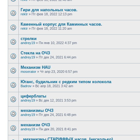
Гири для напольных часов.
rektr
»
Пт фев 18, 2022 12:13 pm
Каменный корпус для Каминных часов.
rektr
»
Пт фев 18, 2022 11:20 am
стрелки
andrey19
»
Пн янв 10, 2022 4:37 pm
Стекла на ОЧЗ
andrey19
»
Пт дек 24, 2021 6:44 pm
Механизм HAU
moserator
»
Чт апр 23, 2020 6:57 pm
Юганс, будильник с редким типом колокола
Badrov
»
Вс апр 18, 2021 3:42 am
циферблаты
andrey19
»
Вс дек 12, 2021 3:53 pm
механизмы ОЧЗ
andrey19
»
Пт дек 24, 2021 6:48 pm
механизм ОЧЗ
andrey19
»
Пн дек 20, 2021 8:41 pm
..механизмы СТАРИННЫХ часов..(несколько).