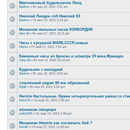
Маятниковый будильничек Ленц
Badrov
»
Вс апр 18, 2021 2:51 am
Николай Линден спб Невский 83
Badrov
»
Чт июн 24, 2021 5:15 pm
Механизм жильных часов КОНКОРДИЯ
Alex.W
»
Вс июн 27, 2021 10:11 pm
Часы с кукушкой МАЯК,СССР,новые.
Wertu
»
Пт май 07, 2021 7:01 am
Каминные часы из бронзы и шпиатра 19 века.Франция.
mina 08
»
Вт янв 14, 2020 10:18 pm
Будильник с мелодией
Badrov
»
Вс апр 18, 2021 2:53 am
стеклянний шарик 80 мм обрезанний
Юрій
»
Вс апр 25, 2021 5:54 pm
Hermle Настольные. Нужна четырехугольная рамка со ст
fedmi76
»
Ср мар 31, 2021 3:38 pm
механизм ленцкирх
койот555
»
Вс мар 14, 2021 2:46 pm
Механизм Heemle как отключить бой ?
Kerdik
»
Сб мар 27, 2021 11:09 pm