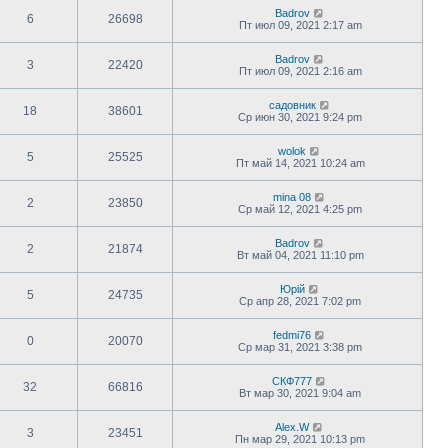
Badrov
6
26698
Пт июл 09, 2021 2:17 am
Badrov
3
22420
Пт июл 09, 2021 2:16 am
садовник
18
38601
Ср июн 30, 2021 9:24 pm
wolok
5
25525
Пт май 14, 2021 10:24 am
mina 08
2
23850
Ср май 12, 2021 4:25 pm
Badrov
2
21874
Вт май 04, 2021 11:10 pm
Юрій
5
24735
Ср апр 28, 2021 7:02 pm
fedmi76
0
20070
Ср мар 31, 2021 3:38 pm
СКФ777
32
66816
Вт мар 30, 2021 9:04 am
Alex.W
3
23451
Пн мар 29, 2021 10:13 pm