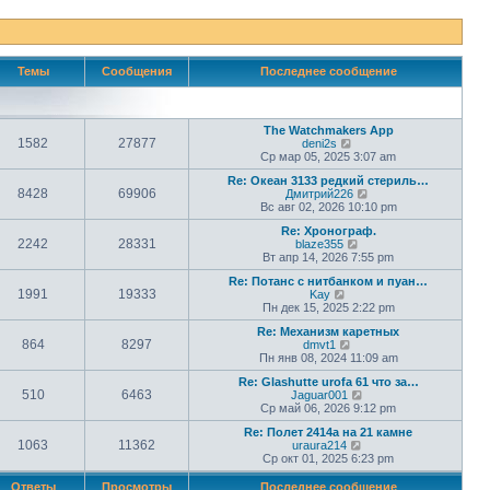
Темы
Сообщения
Последнее сообщение
The Watchmakers App
1582
27877
П
deni2s
е
Ср мар 05, 2025 3:07 am
р
Re: Океан 3133 редкий стериль…
е
8428
69906
П
Дмитрий226
й
е
Вс авг 02, 2026 10:10 pm
т
р
и
Re: Хронограф.
е
к
2242
28331
П
blaze355
й
п
е
Вт апр 14, 2026 7:55 pm
т
о
р
и
с
Re: Потанс с нитбанком и пуан…
е
к
л
1991
19333
П
Kay
й
п
е
е
Пн дек 15, 2025 2:22 pm
т
о
д
р
и
с
н
Re: Механизм каретных
е
к
л
е
864
8297
П
dmvt1
й
п
е
м
е
Пн янв 08, 2024 11:09 am
т
о
д
у
р
и
с
н
с
Re: Glashutte urofa 61 что за…
е
к
л
е
о
510
6463
П
Jaguar001
й
п
е
м
о
е
Ср май 06, 2026 9:12 pm
т
о
д
у
б
р
и
с
н
с
щ
Re: Полет 2414а на 21 камне
е
к
л
е
о
1063
11362
е
П
uraura214
й
п
е
м
о
н
е
Ср окт 01, 2025 6:23 pm
т
о
д
у
б
и
р
и
с
н
с
щ
ю
е
к
Ответы
Просмотры
Последнее сообщение
л