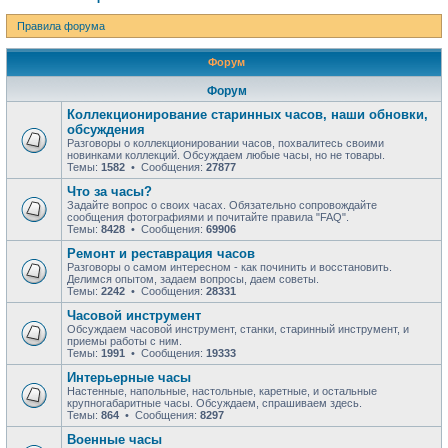
Правила форума
Форум
Форум
Коллекционирование старинных часов, наши обновки,
обсуждения
Разговоры о коллекционировании часов, похвалитесь своими
новинками коллекций. Обсуждаем любые часы, но не товары.
Темы:
1582
• Сообщения:
27877
Что за часы?
Задайте вопрос о своих часах. Обязательно сопровождайте
сообщения фотографиями и почитайте правила "FAQ".
Темы:
8428
• Сообщения:
69906
Ремонт и реставрация часов
Разговоры о самом интересном - как починить и восстановить.
Делимся опытом, задаем вопросы, даем советы.
Темы:
2242
• Сообщения:
28331
Часовой инструмент
Обсуждаем часовой инструмент, станки, старинный инструмент, и
приемы работы с ним.
Темы:
1991
• Сообщения:
19333
Интерьерные часы
Настенные, напольные, настольные, каретные, и остальные
крупногабаритные часы. Обсуждаем, спрашиваем здесь.
Темы:
864
• Сообщения:
8297
Военные часы