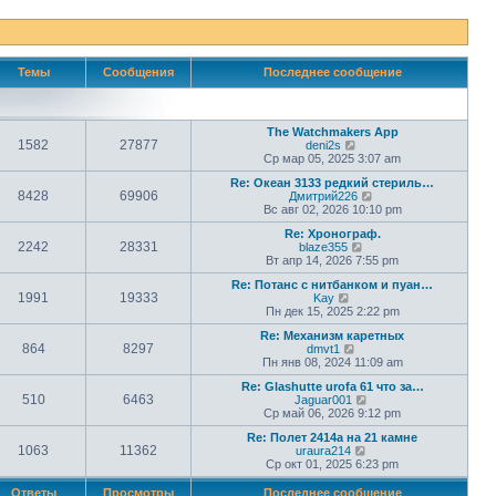
Темы
Сообщения
Последнее сообщение
The Watchmakers App
1582
27877
П
deni2s
е
Ср мар 05, 2025 3:07 am
р
Re: Океан 3133 редкий стериль…
е
8428
69906
П
Дмитрий226
й
е
Вс авг 02, 2026 10:10 pm
т
р
и
Re: Хронограф.
е
к
2242
28331
П
blaze355
й
п
е
Вт апр 14, 2026 7:55 pm
т
о
р
и
с
Re: Потанс с нитбанком и пуан…
е
к
л
1991
19333
П
Kay
й
п
е
е
Пн дек 15, 2025 2:22 pm
т
о
д
р
и
с
н
Re: Механизм каретных
е
к
л
е
864
8297
П
dmvt1
й
п
е
м
е
Пн янв 08, 2024 11:09 am
т
о
д
у
р
и
с
н
с
Re: Glashutte urofa 61 что за…
е
к
л
е
о
510
6463
П
Jaguar001
й
п
е
м
о
е
Ср май 06, 2026 9:12 pm
т
о
д
у
б
р
и
с
н
с
щ
Re: Полет 2414а на 21 камне
е
к
л
е
о
1063
11362
е
П
uraura214
й
п
е
м
о
н
е
Ср окт 01, 2025 6:23 pm
т
о
д
у
б
и
р
и
с
н
с
щ
ю
е
к
Ответы
Просмотры
Последнее сообщение
л