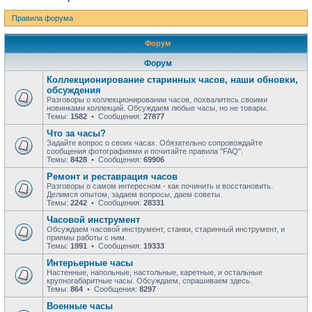
Правила форума
Форум
Форум
Коллекционирование старинных часов, наши обновки,
обсуждения
Разговоры о коллекционировании часов, похвалитесь своими
новинками коллекций. Обсуждаем любые часы, но не товары.
Темы:
1582
• Сообщения:
27877
Что за часы?
Задайте вопрос о своих часах. Обязательно сопровождайте
сообщения фотографиями и почитайте правила "FAQ".
Темы:
8428
• Сообщения:
69906
Ремонт и реставрация часов
Разговоры о самом интересном - как починить и восстановить.
Делимся опытом, задаем вопросы, даем советы.
Темы:
2242
• Сообщения:
28331
Часовой инструмент
Обсуждаем часовой инструмент, станки, старинный инструмент, и
приемы работы с ним.
Темы:
1991
• Сообщения:
19333
Интерьерные часы
Настенные, напольные, настольные, каретные, и остальные
крупногабаритные часы. Обсуждаем, спрашиваем здесь.
Темы:
864
• Сообщения:
8297
Военные часы