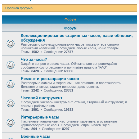
Правила форума
Форум
Форум
Коллекционирование старинных часов, наши обновки,
обсуждения
Разговоры о коллекционировании часов, похвалитесь своими
новинками коллекций. Обсуждаем любые часы, но не товары.
Темы:
1582
• Сообщения:
27877
Что за часы?
Задайте вопрос о своих часах. Обязательно сопровождайте
сообщения фотографиями и почитайте правила "FAQ".
Темы:
8428
• Сообщения:
69906
Ремонт и реставрация часов
Разговоры о самом интересном - как починить и восстановить.
Делимся опытом, задаем вопросы, даем советы.
Темы:
2242
• Сообщения:
28331
Часовой инструмент
Обсуждаем часовой инструмент, станки, старинный инструмент, и
приемы работы с ним.
Темы:
1991
• Сообщения:
19333
Интерьерные часы
Настенные, напольные, настольные, каретные, и остальные
крупногабаритные часы. Обсуждаем, спрашиваем здесь.
Темы:
864
• Сообщения:
8297
Военные часы