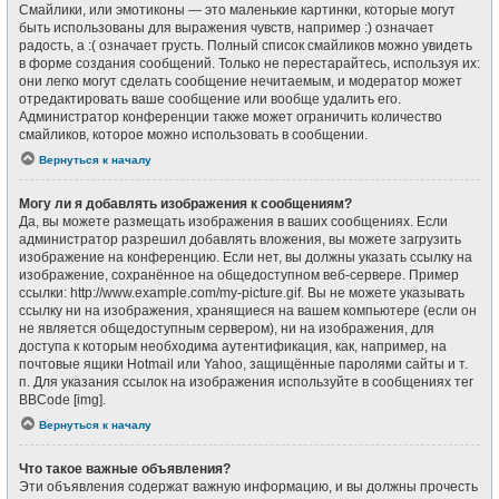
Смайлики, или эмотиконы — это маленькие картинки, которые могут
быть использованы для выражения чувств, например :) означает
радость, а :( означает грусть. Полный список смайликов можно увидеть
в форме создания сообщений. Только не перестарайтесь, используя их:
они легко могут сделать сообщение нечитаемым, и модератор может
отредактировать ваше сообщение или вообще удалить его.
Администратор конференции также может ограничить количество
смайликов, которое можно использовать в сообщении.
Вернуться к началу
Могу ли я добавлять изображения к сообщениям?
Да, вы можете размещать изображения в ваших сообщениях. Если
администратор разрешил добавлять вложения, вы можете загрузить
изображение на конференцию. Если нет, вы должны указать ссылку на
изображение, сохранённое на общедоступном веб-сервере. Пример
ссылки: http://www.example.com/my-picture.gif. Вы не можете указывать
ссылку ни на изображения, хранящиеся на вашем компьютере (если он
не является общедоступным сервером), ни на изображения, для
доступа к которым необходима аутентификация, как, например, на
почтовые ящики Hotmail или Yahoo, защищённые паролями сайты и т.
п. Для указания ссылок на изображения используйте в сообщениях тег
BBCode [img].
Вернуться к началу
Что такое важные объявления?
Эти объявления содержат важную информацию, и вы должны прочесть