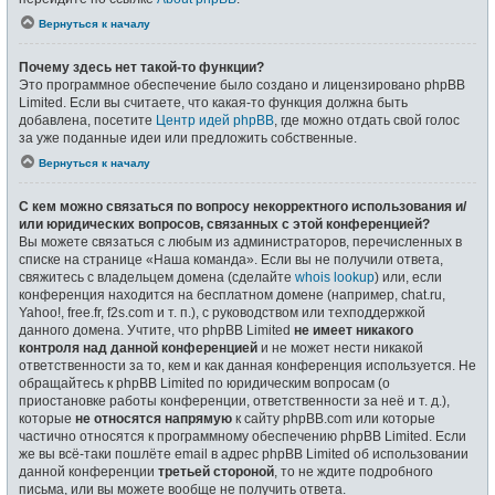
Вернуться к началу
Почему здесь нет такой-то функции?
Это программное обеспечение было создано и лицензировано phpBB
Limited. Если вы считаете, что какая-то функция должна быть
добавлена, посетите
Центр идей phpBB
, где можно отдать свой голос
за уже поданные идеи или предложить собственные.
Вернуться к началу
С кем можно связаться по вопросу некорректного использования и/
или юридических вопросов, связанных с этой конференцией?
Вы можете связаться с любым из администраторов, перечисленных в
списке на странице «Наша команда». Если вы не получили ответа,
свяжитесь с владельцем домена (сделайте
whois lookup
) или, если
конференция находится на бесплатном домене (например, chat.ru,
Yahoo!, free.fr, f2s.com и т. п.), с руководством или техподдержкой
данного домена. Учтите, что phpBB Limited
не имеет никакого
контроля над данной конференцией
и не может нести никакой
ответственности за то, кем и как данная конференция используется. Не
обращайтесь к phpBB Limited по юридическим вопросам (о
приостановке работы конференции, ответственности за неё и т. д.),
которые
не относятся напрямую
к сайту phpBB.com или которые
частично относятся к программному обеспечению phpBB Limited. Если
же вы всё-таки пошлёте email в адрес phpBB Limited об использовании
данной конференции
третьей стороной
, то не ждите подробного
письма, или вы можете вообще не получить ответа.