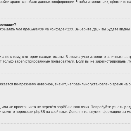
ройки хранятся в базе данных конференции. Чтобы изменить их, щёлкните н
еренции»?
крывать моё пребывание на конференции
. Выберите
Да
, и вы будете видны
 не к тому, в котором находитесь вы. В этом случае измените в личных настро
гут только зарегистрированные пользователи. Если вы не зарегистрированы, т
бражается по-прежнему неверное, значит, неправильно установлено время на
 или же просто никто не перевёл phpBB на ваш язык. Попробуйте узнать у а
сами можете перевести phpBB на свой язык. Дополнительную информацию вы м