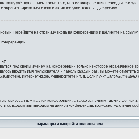
лил вашу учётную запись. Кроме того, многие конференции периодически уд
 зарегистрироваться снова и активнее участвовать в дискуссиях.
ь новый. Перейдите на страницу входа на конференцию и щёлкните на ссылку
м конференции.
ля?
аваться под своим именем на конференции только некоторое ограниченное вре
дилось вводить имя пользователя и пароль каждый раз, вы можете отметить
иблиотеке, интернет-кафе, университете и т. д. Если пункт
Запомнить меня
я авторизованным на этой конференции, а также выполняют другие функции,
ти со входом или выходом на данной конференции, возможно, удаление cook
Параметры и настройки пользователя