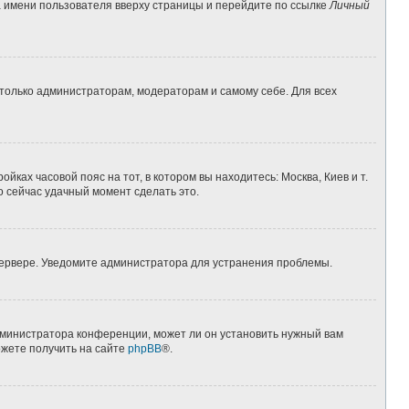
а имени пользователя вверху страницы и перейдите по ссылке
Личный
 только администраторам, модераторам и самому себе. Для всех
йках часовой пояс на тот, в котором вы находитесь: Москва, Киев и т.
о сейчас удачный момент сделать это.
 сервере. Уведомите администратора для устранения проблемы.
дминистратора конференции, может ли он установить нужный вам
ожете получить на сайте
phpBB
®.