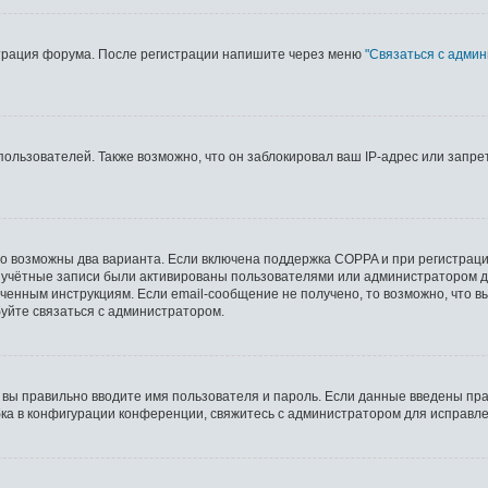
страция форума. После регистрации напишите через меню
"Связаться с адми
льзователей. Также возможно, что он заблокировал ваш IP-адрес или запрет
то возможны два варианта. Если включена поддержка COPPA и при регистрации
 учётные записи были активированы пользователями или администратором д
ченным инструкциям. Если email-сообщение не получено, то возможно, что в
буйте связаться с администратором.
 вы правильно вводите имя пользователя и пароль. Если данные введены пра
бка в конфигурации конференции, свяжитесь с администратором для исправле