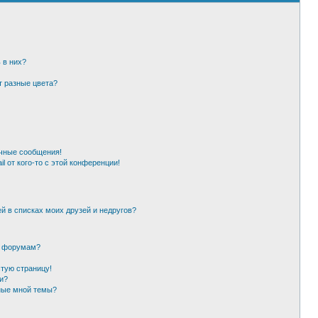
 в них?
т разные цвета?
чные сообщения!
l от кого-то с этой конференции!
й в списках моих друзей и недругов?
и форумам?
стую страницу!
и?
ные мной темы?