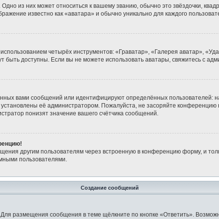
Одно из них может относиться к вашему званию, обычно это звёздочки, квадр
ображение известно как «аватара» и обычно уникально для каждого пользоват
 использованием четырёх инструментов: «Граватар», «Галерея аватар», «Уд
огут быть доступны. Если вы не можете использовать аватары, свяжитесь с 
анных вами сообщений или идентифицируют определённых пользователей: н
 установлены её администратором. Пожалуйста, не засоряйте конференцию 
стратор понизят значение вашего счётчика сообщений.
ренцию!
бщения другим пользователям через встроенную в конференцию форму, и тол
имными пользователями.
Создание сообщений
 Для размещения сообщения в теме щёлкните по кнопке «Ответить». Возможн