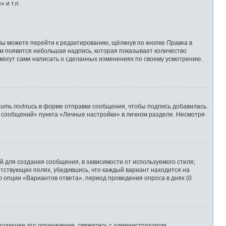
 и т.п.
Вы можете перейти к редактированию, щёлкнув по кнопке
Правка
в
им появится небольшая надпись, которая показывает количество
 могут сами написать о сделанных изменениях по своему усмотрению.
ить подпись
в форме отправки сообщения, чтобы подпись добавилась.
 сообщений» пункта «Личные настройки» в личном разделе. Несмотря
 для создания сообщения, в зависимости от используемого стиля;
ветствующих полях, убедившись, что каждый вариант находится на
ю опции «Вариантов ответа», период проведения опроса в днях (0
ышающее это ограничение, свяжитесь с администратором