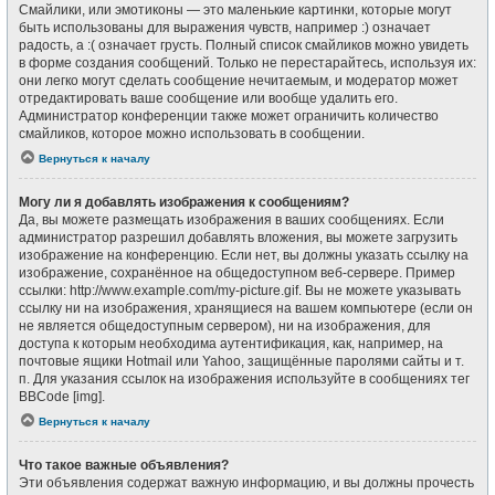
Смайлики, или эмотиконы — это маленькие картинки, которые могут
быть использованы для выражения чувств, например :) означает
радость, а :( означает грусть. Полный список смайликов можно увидеть
в форме создания сообщений. Только не перестарайтесь, используя их:
они легко могут сделать сообщение нечитаемым, и модератор может
отредактировать ваше сообщение или вообще удалить его.
Администратор конференции также может ограничить количество
смайликов, которое можно использовать в сообщении.
Вернуться к началу
Могу ли я добавлять изображения к сообщениям?
Да, вы можете размещать изображения в ваших сообщениях. Если
администратор разрешил добавлять вложения, вы можете загрузить
изображение на конференцию. Если нет, вы должны указать ссылку на
изображение, сохранённое на общедоступном веб-сервере. Пример
ссылки: http://www.example.com/my-picture.gif. Вы не можете указывать
ссылку ни на изображения, хранящиеся на вашем компьютере (если он
не является общедоступным сервером), ни на изображения, для
доступа к которым необходима аутентификация, как, например, на
почтовые ящики Hotmail или Yahoo, защищённые паролями сайты и т.
п. Для указания ссылок на изображения используйте в сообщениях тег
BBCode [img].
Вернуться к началу
Что такое важные объявления?
Эти объявления содержат важную информацию, и вы должны прочесть