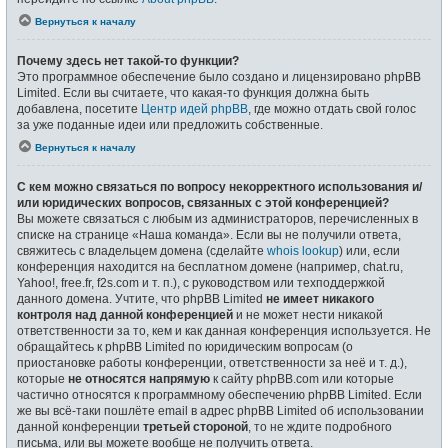
Вернуться к началу
Почему здесь нет такой-то функции?
Это программное обеспечение было создано и лицензировано phpBB
Limited. Если вы считаете, что какая-то функция должна быть
добавлена, посетите
Центр идей phpBB
, где можно отдать свой голос
за уже поданные идеи или предложить собственные.
Вернуться к началу
С кем можно связаться по вопросу некорректного использования и/
или юридических вопросов, связанных с этой конференцией?
Вы можете связаться с любым из администраторов, перечисленных в
списке на странице «Наша команда». Если вы не получили ответа,
свяжитесь с владельцем домена (сделайте
whois lookup
) или, если
конференция находится на бесплатном домене (например, chat.ru,
Yahoo!, free.fr, f2s.com и т. п.), с руководством или техподдержкой
данного домена. Учтите, что phpBB Limited
не имеет никакого
контроля над данной конференцией
и не может нести никакой
ответственности за то, кем и как данная конференция используется. Не
обращайтесь к phpBB Limited по юридическим вопросам (о
приостановке работы конференции, ответственности за неё и т. д.),
которые
не относятся напрямую
к сайту phpBB.com или которые
частично относятся к программному обеспечению phpBB Limited. Если
же вы всё-таки пошлёте email в адрес phpBB Limited об использовании
данной конференции
третьей стороной
, то не ждите подробного
письма, или вы можете вообще не получить ответа.