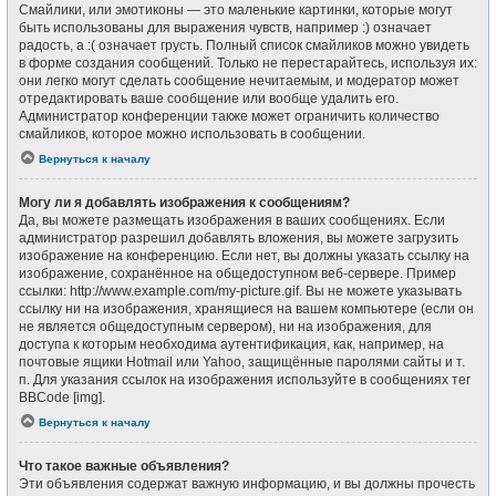
Смайлики, или эмотиконы — это маленькие картинки, которые могут
быть использованы для выражения чувств, например :) означает
радость, а :( означает грусть. Полный список смайликов можно увидеть
в форме создания сообщений. Только не перестарайтесь, используя их:
они легко могут сделать сообщение нечитаемым, и модератор может
отредактировать ваше сообщение или вообще удалить его.
Администратор конференции также может ограничить количество
смайликов, которое можно использовать в сообщении.
Вернуться к началу
Могу ли я добавлять изображения к сообщениям?
Да, вы можете размещать изображения в ваших сообщениях. Если
администратор разрешил добавлять вложения, вы можете загрузить
изображение на конференцию. Если нет, вы должны указать ссылку на
изображение, сохранённое на общедоступном веб-сервере. Пример
ссылки: http://www.example.com/my-picture.gif. Вы не можете указывать
ссылку ни на изображения, хранящиеся на вашем компьютере (если он
не является общедоступным сервером), ни на изображения, для
доступа к которым необходима аутентификация, как, например, на
почтовые ящики Hotmail или Yahoo, защищённые паролями сайты и т.
п. Для указания ссылок на изображения используйте в сообщениях тег
BBCode [img].
Вернуться к началу
Что такое важные объявления?
Эти объявления содержат важную информацию, и вы должны прочесть