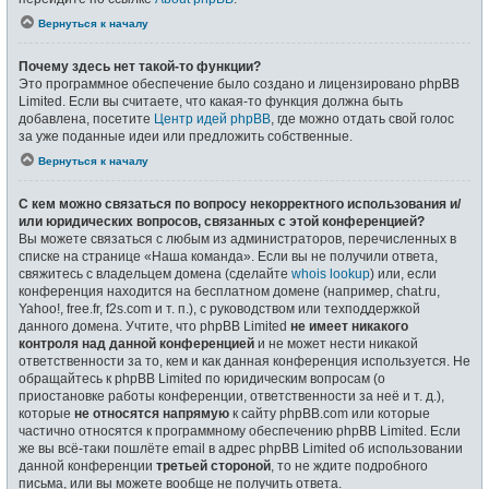
Вернуться к началу
Почему здесь нет такой-то функции?
Это программное обеспечение было создано и лицензировано phpBB
Limited. Если вы считаете, что какая-то функция должна быть
добавлена, посетите
Центр идей phpBB
, где можно отдать свой голос
за уже поданные идеи или предложить собственные.
Вернуться к началу
С кем можно связаться по вопросу некорректного использования и/
или юридических вопросов, связанных с этой конференцией?
Вы можете связаться с любым из администраторов, перечисленных в
списке на странице «Наша команда». Если вы не получили ответа,
свяжитесь с владельцем домена (сделайте
whois lookup
) или, если
конференция находится на бесплатном домене (например, chat.ru,
Yahoo!, free.fr, f2s.com и т. п.), с руководством или техподдержкой
данного домена. Учтите, что phpBB Limited
не имеет никакого
контроля над данной конференцией
и не может нести никакой
ответственности за то, кем и как данная конференция используется. Не
обращайтесь к phpBB Limited по юридическим вопросам (о
приостановке работы конференции, ответственности за неё и т. д.),
которые
не относятся напрямую
к сайту phpBB.com или которые
частично относятся к программному обеспечению phpBB Limited. Если
же вы всё-таки пошлёте email в адрес phpBB Limited об использовании
данной конференции
третьей стороной
, то не ждите подробного
письма, или вы можете вообще не получить ответа.