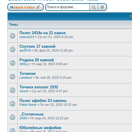
Поиск
Расширенный
Новая тема
Т
Темы
Полет 2414а на 21 камне
uraura214
»
Ср окт 01, 2025 6:15 pm
Спутник 17 камней
tan5479
»
Вс фев 25, 2024 12:05 pm
Родина 20 камней
rbhtv,j
»
Чт мар 16, 2023 9:00 am
Точмехи
LandauV
»
Вс ноя 26, 2023 5:15 pm
Точмех каталог 1932
vkostr
»
Ср окт 25, 2023 4:47 pm
Полет афибия 23 камень
Pablo Norte
»
Пн окт 02, 2023 10:31 pm
..Столичные.
ZRIN
»
Пт мар 24, 2023 12:23 pm
Юбилейные амфибии
Гость
»
Вс янв 15, 2017 3:41 pm