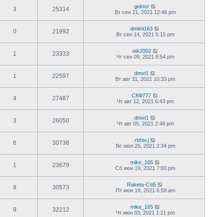
gektor
3
25314
Вт сен 21, 2021 12:46 pm
dmitrii163
0
21992
Вт сен 14, 2021 5:15 pm
otk2002
1
23333
Чт сен 09, 2021 8:54 pm
dmvt1
1
22597
Вт авг 31, 2021 10:33 pm
СКФ777
4
27487
Чт авг 12, 2021 6:43 pm
dmvt1
3
26050
Чт авг 05, 2021 2:48 pm
rbhtv,j
6
30738
Вс июл 25, 2021 2:34 pm
mike_165
1
23679
Сб июн 19, 2021 7:00 pm
Raketa-СпБ
8
30573
Пт июн 18, 2021 6:58 am
mike_165
9
32212
Чт июн 03, 2021 1:21 pm