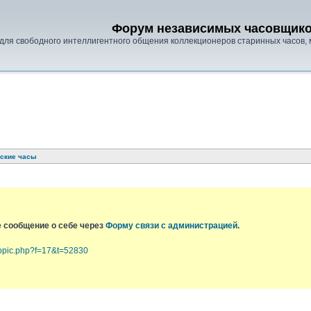
Форум независимых часовщик
для свободного интеллигентного общения коллекционеров старинных часов, 
тские часы
е сообщение о себе через
Форму связи с администрацией
.
topic.php?f=17&t=52830