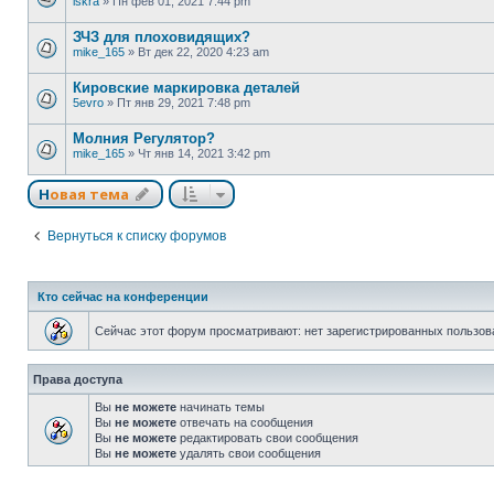
iskra
»
Пн фев 01, 2021 7:44 pm
ЗЧЗ для плоховидящих?
mike_165
»
Вт дек 22, 2020 4:23 am
Кировские маркировка деталей
5evro
»
Пт янв 29, 2021 7:48 pm
Молния Регулятор?
mike_165
»
Чт янв 14, 2021 3:42 pm
Новая тема
Вернуться к списку форумов
Кто сейчас на конференции
Сейчас этот форум просматривают: нет зарегистрированных пользова
Права доступа
Вы
не можете
начинать темы
Вы
не можете
отвечать на сообщения
Вы
не можете
редактировать свои сообщения
Вы
не можете
удалять свои сообщения