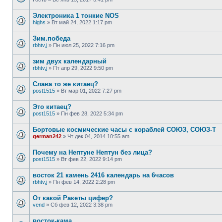
Электроника 1 тонкие NOS
highs
»
Вт май 24, 2022 1:17 pm
Зим.победа
rbhtv,j
»
Пн июл 25, 2022 7:16 pm
зим двух календарный
rbhtv,j
»
Пт апр 29, 2022 9:50 pm
Слава то же китаец?
post1515
»
Вт мар 01, 2022 7:27 pm
Это китаец?
post1515
»
Пн фев 28, 2022 5:34 pm
Бортовые космические часы с кораблей СОЮЗ, СОЮЗ-Т
german242
»
Чт дек 04, 2014 10:55 am
Почему на Нептуне Нептун без лица?
post1515
»
Вт фев 22, 2022 9:14 pm
восток 21 камень 2416 календарь на 6часов
rbhtv,j
»
Пн фев 14, 2022 2:28 pm
От какой Ракеты цифер?
vend
»
Сб фев 12, 2022 3:38 pm
восток-кама