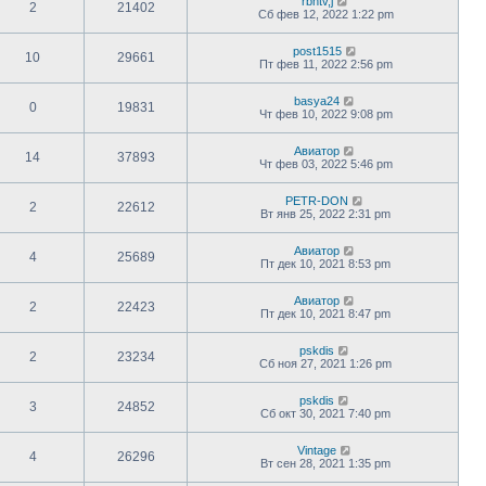
rbhtv,j
2
21402
Сб фев 12, 2022 1:22 pm
post1515
10
29661
Пт фев 11, 2022 2:56 pm
basya24
0
19831
Чт фев 10, 2022 9:08 pm
Авиатор
14
37893
Чт фев 03, 2022 5:46 pm
PETR-DON
2
22612
Вт янв 25, 2022 2:31 pm
Авиатор
4
25689
Пт дек 10, 2021 8:53 pm
Авиатор
2
22423
Пт дек 10, 2021 8:47 pm
pskdis
2
23234
Сб ноя 27, 2021 1:26 pm
pskdis
3
24852
Сб окт 30, 2021 7:40 pm
Vintage
4
26296
Вт сен 28, 2021 1:35 pm