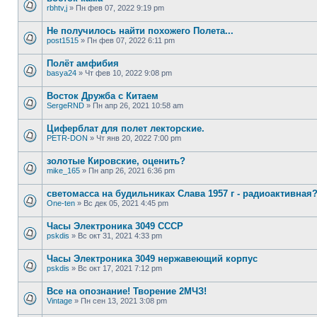
rbhtv,j
»
Пн фев 07, 2022 9:19 pm
Не получилось найти похожего Полета...
post1515
»
Пн фев 07, 2022 6:11 pm
Полёт амфибия
basya24
»
Чт фев 10, 2022 9:08 pm
Восток Дружба с Китаем
SergeRND
»
Пн апр 26, 2021 10:58 am
Циферблат для полет лекторские.
PETR-DON
»
Чт янв 20, 2022 7:00 pm
золотые Кировские, оценить?
mike_165
»
Пн апр 26, 2021 6:36 pm
светомасса на будильниках Слава 1957 г - радиоактивная
One-ten
»
Вс дек 05, 2021 4:45 pm
Часы Электроника 3049 СССР
pskdis
»
Вс окт 31, 2021 4:33 pm
Часы Электроника 3049 нержавеющий корпус
pskdis
»
Вс окт 17, 2021 7:12 pm
Все на опознание! Творение 2МЧЗ!
Vintage
»
Пн сен 13, 2021 3:08 pm