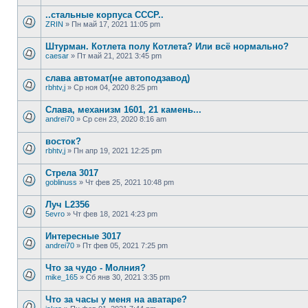
..стальные корпуса СССР..
ZRIN
»
Пн май 17, 2021 11:05 pm
Штурман. Котлета полу Котлета? Или всё нормально?
caesar
»
Пт май 21, 2021 3:45 pm
слава автомат(не автоподзавод)
rbhtv,j
»
Ср ноя 04, 2020 8:25 pm
Слава, механизм 1601, 21 камень...
andrei70
»
Ср сен 23, 2020 8:16 am
восток?
rbhtv,j
»
Пн апр 19, 2021 12:25 pm
Стрела 3017
goblinuss
»
Чт фев 25, 2021 10:48 pm
Луч L2356
5evro
»
Чт фев 18, 2021 4:23 pm
Интересные 3017
andrei70
»
Пт фев 05, 2021 7:25 pm
Что за чудо - Молния?
mike_165
»
Сб янв 30, 2021 3:35 pm
Что за часы у меня на аватаре?