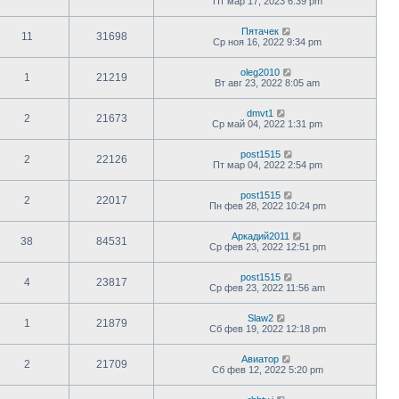
Пт мар 17, 2023 6:39 pm
Пятачек
11
31698
Ср ноя 16, 2022 9:34 pm
oleg2010
1
21219
Вт авг 23, 2022 8:05 am
dmvt1
2
21673
Ср май 04, 2022 1:31 pm
post1515
2
22126
Пт мар 04, 2022 2:54 pm
post1515
2
22017
Пн фев 28, 2022 10:24 pm
Аркадий2011
38
84531
Ср фев 23, 2022 12:51 pm
post1515
4
23817
Ср фев 23, 2022 11:56 am
Slaw2
1
21879
Сб фев 19, 2022 12:18 pm
Авиатор
2
21709
Сб фев 12, 2022 5:20 pm