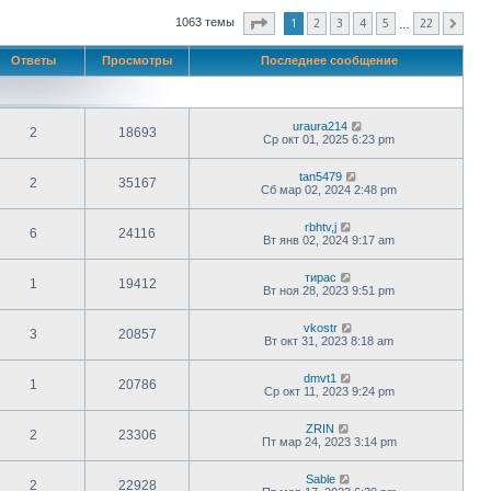
Страница
1
из
22
1
2
3
4
5
22
1063 темы
След.
…
Ответы
Просмотры
Последнее сообщение
uraura214
2
18693
Ср окт 01, 2025 6:23 pm
tan5479
2
35167
Сб мар 02, 2024 2:48 pm
rbhtv,j
6
24116
Вт янв 02, 2024 9:17 am
тирас
1
19412
Вт ноя 28, 2023 9:51 pm
vkostr
3
20857
Вт окт 31, 2023 8:18 am
dmvt1
1
20786
Ср окт 11, 2023 9:24 pm
ZRIN
2
23306
Пт мар 24, 2023 3:14 pm
Sable
2
22928