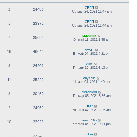
СЕРП
2
24486
Ср май 26, 2021 11:47 pm
СЕРП
1
23372
Ср май 26, 2021 11:44 pm
Maverick
7
35091
Вт май 11, 2021 1:58 am
dmvt1
16
46041
Вт май 04, 2021 4:21 pm
vilos
3
24206
Пн апр 19, 2021 6:13 pm
vayshlia
11
35322
Чт апр 08, 2021 1:40 pm
alehdoktor
8
30450
Пт мар 05, 2021 8:56 am
HMP
2
24969
Вс фев 07, 2021 2:06 am
mike_165
10
33928
Чт фев 04, 2021 9:41 pm
iskra
1
23241