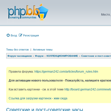
Место 
Вход
Регистрация
Темы без ответов
|
Активные темы
Форум часовщиков
Форум
КОЛЛЕКЦИОНИРОВАНИЕ
Советские и пост-сове
Правила форума:
https://german242.com/articles/forum_rules.htm
Для активации нового пользователя - Пожалуйста, напишите кратко
Как вставить картинки - см. в этой теме
http://board.german242.com/view
Ссылка для загрузки картинок - жми сюда
Советские и пост-советские часы