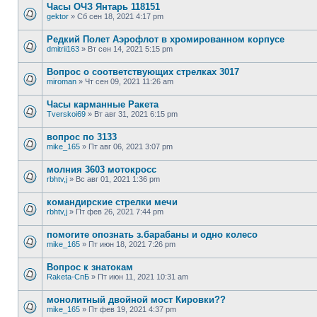
Часы ОЧЗ Янтарь 118151
gektor
»
Сб сен 18, 2021 4:17 pm
Редкий Полет Аэрофлот в хромированном корпусе
dmitrii163
»
Вт сен 14, 2021 5:15 pm
Вопрос о соответствующих стрелках 3017
miroman
»
Чт сен 09, 2021 11:26 am
Часы карманные Ракета
Tverskoi69
»
Вт авг 31, 2021 6:15 pm
вопрос по 3133
mike_165
»
Пт авг 06, 2021 3:07 pm
молния 3603 мотокросс
rbhtv,j
»
Вс авг 01, 2021 1:36 pm
командирские стрелки мечи
rbhtv,j
»
Пт фев 26, 2021 7:44 pm
помогите опознать з.барабаны и одно колесо
mike_165
»
Пт июн 18, 2021 7:26 pm
Вопрос к знатокам
Raketa-СпБ
»
Пт июн 11, 2021 10:31 am
монолитный двойной мост Кировки??
mike_165
»
Пт фев 19, 2021 4:37 pm