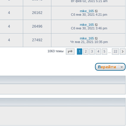
Вт фев 02, 2021 5:21 am
mike_165
4
26162
Сб янв 30, 2021 4:21 pm
mike_165
4
26496
Сб янв 30, 2021 3:46 pm
mike_165
4
27492
Чт янв 21, 2021 10:35 pm
Страница
1
из
22
1
2
3
4
5
22
1063 темы
След.
…
Перейти