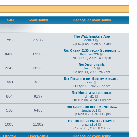
Темы
Сообщения
Последнее сообщение
The Watchmakers App
1582
27877
П
deni2s
е
Ср мар 05, 2025 3:07 am
р
Re: Океан 3133 редкий стериль…
е
8428
69906
П
Дмитрий226
й
е
Вс авг 02, 2026 10:10 pm
т
р
и
Re: Хронограф.
е
к
2242
28331
П
blaze355
й
п
е
Вт апр 14, 2026 7:55 pm
т
о
р
и
с
Re: Потанс с нитбанком и пуан…
е
к
л
1991
19333
П
Kay
й
п
е
е
Пн дек 15, 2025 2:22 pm
т
о
д
р
и
с
н
Re: Механизм каретных
е
к
л
е
864
8297
П
dmvt1
й
п
е
м
е
Пн янв 08, 2024 11:09 am
т
о
д
у
р
и
с
н
с
Re: Glashutte urofa 61 что за…
е
к
л
е
о
510
6463
П
Jaguar001
й
п
е
м
о
е
Ср май 06, 2026 9:12 pm
т
о
д
у
б
р
и
с
н
с
щ
Re: Полет 2414а на 21 камне
е
к
л
е
о
1063
11362
е
П
uraura214
й
п
е
м
о
н
е
Ср окт 01, 2025 6:23 pm
т
о
д
у
б
и
р
и
с
н
с
щ
ю
е
к
Ответы
Просмотры
Последнее сообщение
л